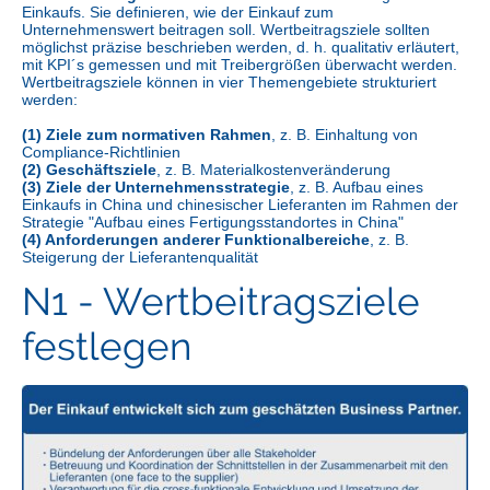
Einkaufs. Sie definieren, wie der Einkauf zum
Unternehmenswert beitragen soll. Wertbeitragsziele sollten
möglichst präzise beschrieben werden, d. h. qualitativ erläutert,
mit KPI´s gemessen und mit Treibergrößen überwacht werden.
Wertbeitragsziele können in vier Themengebiete strukturiert
werden:
(1) Ziele zum normativen Rahmen
, z. B. Einhaltung von
Compliance-Richtlinien
(2) Geschäftsziele
, z. B. Materialkostenveränderung
(3) Ziele der Unternehmensstrategie
, z. B. Aufbau eines
Einkaufs in China und chinesischer Lieferanten im Rahmen der
Strategie "Aufbau eines Fertigungsstandortes in China"
(4) Anforderungen anderer Funktionalbereiche
, z. B.
Steigerung der Lieferantenqualität
N1 - Wertbeitragsziele
festlegen