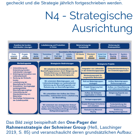
gecheckt und die Strategie jährlich fortgeschrieben werden.
N4 - Strategische
Ausrichtung
Das Bild zeigt beispielhaft den
One-Pager der
Rahmenstrategie der Schreiner Group
(Heß, Laschinger
2019, S. 85) und veranschaulicht deren grundsätzlichen Aufbau: