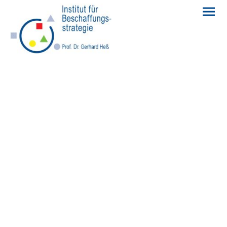
Rahmenstrategie
Der Motor der strategischen
Transformation: Den Einkauf