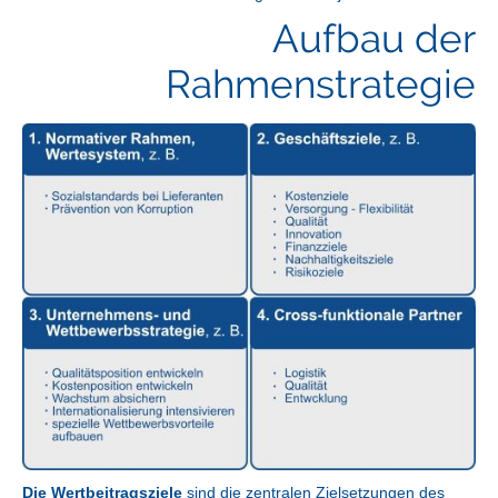
Aufbau der
Rahmenstrategie
Die Wertbeitragsziele
sind die zentralen Zielsetzungen des