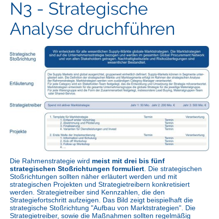
N3 - Strategische
Analyse druchführen
Die Rahmenstrategie wird
meist mit drei bis fünf
strategischen Stoßrichtungen formuliert
. Die strategischen
Stoßrichtungen sollten näher erläutert werden und mit
strategischen Projekten und Strategietreibern konkretisiert
werden. Strategietreiber sind Kennzahlen, die den
Strategiefortschritt aufzeigen. Das Bild zeigt beispielhaft die
strategische Stoßrichtung "Aufbau von Marktstrategien". Die
Strategietreiber, sowie die Maßnahmen sollten regelmäßig