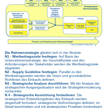
Die Rahmenstrategie
gliedert sich in vier Module:
N1 - Wertbeitragsziele festlegen
: Auf Basis der
Unternehmensstrategie, der Geschäftsziele und den
Anforderungen der Stakeholder werden die Wertbeitragsziele
abgeleitet.
N2 - Supply Guideline festlegen
: Parallel zu den
Wertbeitragszielen werden die Vision und grundsätzliche
Richtlinien des Einkaufs definiert.
N3 - Strategische Analyse druchführen
: Mit der Analyse der
strategischen Ausgangssituation wird die Strategieformulierung
vorbereitet.
N 4 - Strategische Ausrichtung formulieren
: Die
strategischen Entwicklungslinien des Einkaufs werden
sloganhaft formuliert, strategische Stoßrichtungen definiert, im
Detail beschrieben und mit strategischen Projekten konkretisiert.