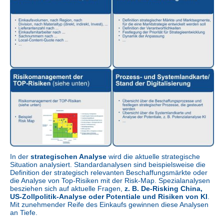
In der
strategischen Analyse
wird die aktuelle strategische
Situation analysiert. Standardanalysen sind beispielsweise die
Definition der strategisch relevanten Beschaffungsmärkte oder
die Analyse von Top-Risiken mit der Risk-Map. Spezialanalysen
besziehen sich auf aktuelle Fragen,
z. B. De-Risking China,
US-Zollpolitik-Analyse oder Potentiale und Risiken von KI
.
Mit zunehmender Reife des Einkaufs gewinnen diese Analysen
an Tiefe.