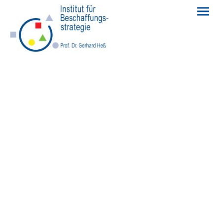
Building Block 4 &
5
Materialrisiken